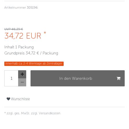
Artikelnummer
305196
UVP 46,29 €
*
34,72 EUR
Inhalt
1
Packung
Grundpreis
34,72 € / Packung
innerhalb ca. 2-4 Werktage ab Zentrallager
In den Warenkorb
Wunschliste
* zzgl. ges. MwSt. zzgl.
Versandkosten