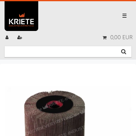
☰
0,00 EUR