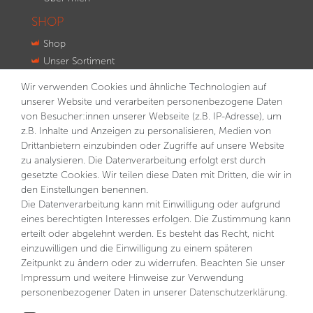
SHOP
Shop
Unser Sortiment
Innovationen
Wir verwenden Cookies und ähnliche Technologien auf
Kontakt
unserer Website und verarbeiten personenbezogene Daten
von Besucher:innen unserer Webseite (z.B. IP-Adresse), um
NEWSLETTER
z.B. Inhalte und Anzeigen zu personalisieren, Medien von
Drittanbietern einzubinden oder Zugriffe auf unsere Website
VORNAME
NACHNAME
zu analysieren. Die Datenverarbeitung erfolgt erst durch
gesetzte Cookies. Wir teilen diese Daten mit Dritten, die wir in
E-MAIL **
den Einstellungen benennen.
Die Datenverarbeitung kann mit Einwilligung oder aufgrund
eines berechtigten Interesses erfolgen. Die Zustimmung kann
Hiermit bestätige ich, dass ich die
Daten­schutz­erklärung
gelesen habe. Meine Einwilligung kann ich jederzeit
erteilt oder abgelehnt werden. Es besteht das Recht, nicht
widerrufen.**
einzuwilligen und die Einwilligung zu einem späteren
Zeitpunkt zu ändern oder zu widerrufen. Beachten Sie unser
Abonnieren
Impressum
und weitere Hinweise zur Verwendung
personenbezogener Daten in unserer
Daten­schutz­erklärung
.
** Hierbei handelt es sich um ein Pflichtfeld.