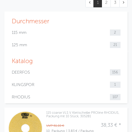
1
2
3
Durchmesser
115 mm
2
125 mm
21
Katalog
DEERFOS
156
KLINGSPOR
1
RHODIUS
107
115 coarse VLS V Klettscheibe PROline RHODIUS,
Packung mit 10 Stück, 305281
38,33 € *
UVP 51,10 €
10
Packung
| 3,83 € / Packung