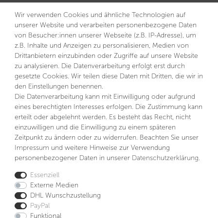
Innovationen
Wir verwenden Cookies und ähnliche Technologien auf
Kontakt
unserer Website und verarbeiten personenbezogene Daten
von Besucher:innen unserer Webseite (z.B. IP-Adresse), um
NEWSLETTER
z.B. Inhalte und Anzeigen zu personalisieren, Medien von
VORNAME
NACHNAME
Drittanbietern einzubinden oder Zugriffe auf unsere Website
zu analysieren. Die Datenverarbeitung erfolgt erst durch
gesetzte Cookies. Wir teilen diese Daten mit Dritten, die wir in
E-MAIL **
den Einstellungen benennen.
Die Datenverarbeitung kann mit Einwilligung oder aufgrund
eines berechtigten Interesses erfolgen. Die Zustimmung kann
Hiermit bestätige ich, dass ich die
Daten­schutz­erklärung
gelesen habe. Meine Einwilligung kann ich jederzeit
erteilt oder abgelehnt werden. Es besteht das Recht, nicht
widerrufen.**
einzuwilligen und die Einwilligung zu einem späteren
Zeitpunkt zu ändern oder zu widerrufen. Beachten Sie unser
Abonnieren
Impressum
und weitere Hinweise zur Verwendung
personenbezogener Daten in unserer
Daten­schutz­erklärung
.
** Hierbei handelt es sich um ein Pflichtfeld.
Essenziell
Externe Medien
DHL Wunschzustellung
Impressum
Daten­schutz­erklärung
AGB
PayPal
Funktional