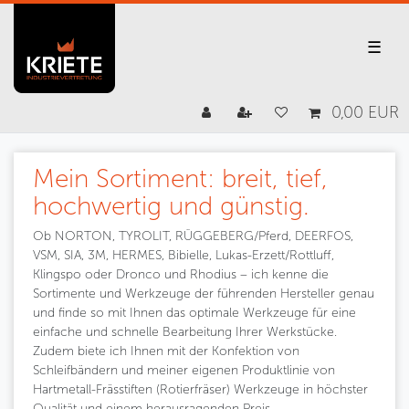
☰
0,00 EUR
Mein Sortiment: breit, tief,
hochwertig und günstig.
Ob NORTON, TYROLIT, RÜGGEBERG/Pferd, DEERFOS,
VSM, SIA, 3M, HERMES, Bibielle, Lukas-Erzett/Rottluff,
Klingspo oder Dronco und Rhodius – ich kenne die
Sortimente und Werkzeuge der führenden Hersteller genau
und finde so mit Ihnen das optimale Werkzeuge für eine
einfache und schnelle Bearbeitung Ihrer Werkstücke.
Zudem biete ich Ihnen mit der Konfektion von
Schleifbändern und meiner eigenen Produktlinie von
Hartmetall-Frässtiften (Rotierfräser) Werkzeuge in höchster
Qualität und einem herausragenden Preis-