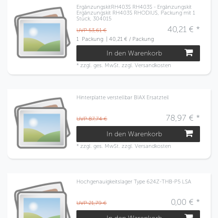
ErgänzungskitRH403S RH403S - Ergänzungskit
Ergänzungskit RH403S RHODIUS, Packung mit 1
Stück, 304015
40,21 € *
UVP 53,61 €
1
Packung
| 40,21 € / Packung
In den Warenkorb
*
zzgl. ges. MwSt.
zzgl.
Versandkosten
Hinterplatte verstellbar BIAX Ersatzteil
78,97 € *
UVP 87,74 €
In den Warenkorb
*
zzgl. ges. MwSt.
zzgl.
Versandkosten
Hochgenauigkeitslager Type 624Z-THB-P5 LSA
0,00 € *
UVP 21,79 €