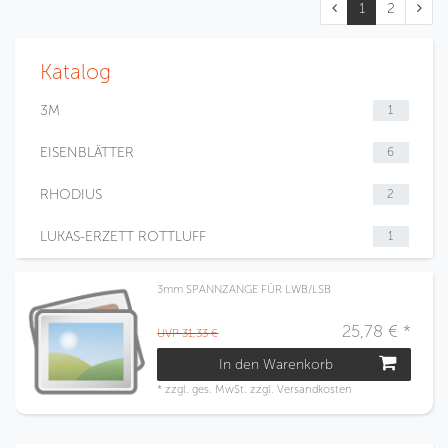
1
2
Katalog
3M
1
EISENBLÄTTER
6
RHODIUS
2
LUKAS-ERZETT ROTTLUFF
1
3mm SPANNZANGE FÜR LWB/LSB
25,78 € *
UVP 31,33 €
In den Warenkorb
*
zzgl. ges. MwSt.
zzgl.
Versandkosten