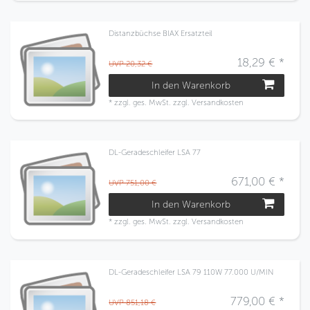
Distanzbüchse BIAX Ersatzteil
18,29 € *
UVP 20,32 €
In den Warenkorb
*
zzgl. ges. MwSt.
zzgl.
Versandkosten
DL-Geradeschleifer LSA 77
671,00 € *
UVP 751,00 €
In den Warenkorb
*
zzgl. ges. MwSt.
zzgl.
Versandkosten
DL-Geradeschleifer LSA 79 110W 77.000 U/MIN
779,00 € *
UVP 851,18 €