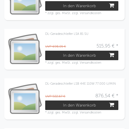
In den Warenkorb
*
zzgl. ges. MwSt.
zzgl.
Versandkosten
DL-Geradeschleifer LSA 81 SU
515,95 € *
UVP 698,05 €
In den Warenkorb
*
zzgl. ges. MwSt.
zzgl.
Versandkosten
DL-Geradeschleifer LSB 44E 110W 77.000 U/MIN
876,54 € *
UVP 922,67 €
In den Warenkorb
*
zzgl. ges. MwSt.
zzgl.
Versandkosten