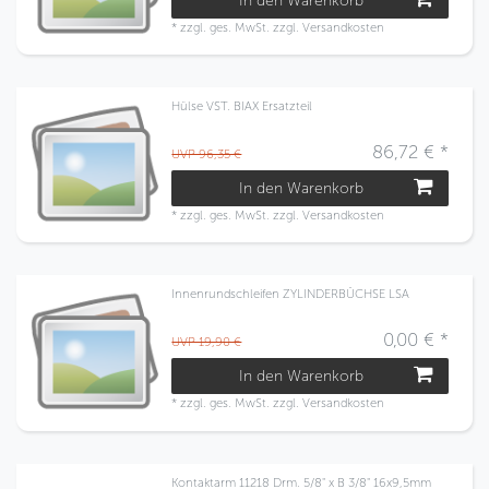
In den Warenkorb
*
zzgl. ges. MwSt.
zzgl.
Versandkosten
Hülse VST. BIAX Ersatzteil
86,72 € *
UVP 96,35 €
In den Warenkorb
*
zzgl. ges. MwSt.
zzgl.
Versandkosten
Innenrundschleifen ZYLINDERBÜCHSE LSA
0,00 € *
UVP 19,90 €
In den Warenkorb
*
zzgl. ges. MwSt.
zzgl.
Versandkosten
Kontaktarm 11218 Drm. 5/8" x B 3/8" 16x9,5mm