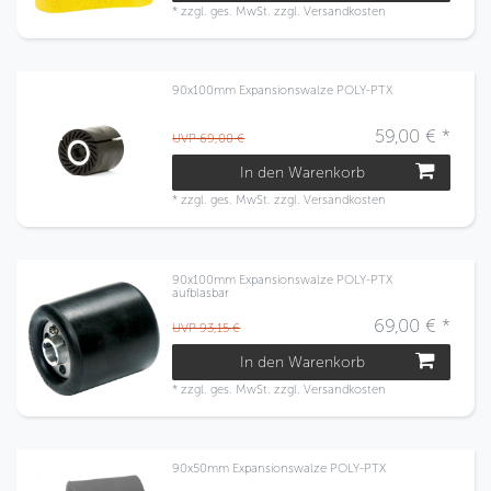
*
zzgl. ges. MwSt.
zzgl.
Versandkosten
90x100mm Expansionswalze POLY-PTX
59,00 € *
UVP 69,00 €
In den Warenkorb
*
zzgl. ges. MwSt.
zzgl.
Versandkosten
90x100mm Expansionswalze POLY-PTX
aufblasbar
69,00 € *
UVP 93,15 €
In den Warenkorb
*
zzgl. ges. MwSt.
zzgl.
Versandkosten
90x50mm Expansionswalze POLY-PTX