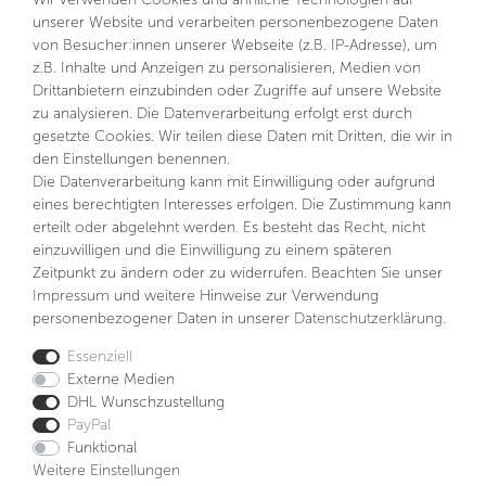
Kontakt
unserer Website und verarbeiten personenbezogene Daten
von Besucher:innen unserer Webseite (z.B. IP-Adresse), um
NEWSLETTER
z.B. Inhalte und Anzeigen zu personalisieren, Medien von
VORNAME
NACHNAME
Drittanbietern einzubinden oder Zugriffe auf unsere Website
zu analysieren. Die Datenverarbeitung erfolgt erst durch
gesetzte Cookies. Wir teilen diese Daten mit Dritten, die wir in
E-MAIL **
den Einstellungen benennen.
Die Datenverarbeitung kann mit Einwilligung oder aufgrund
eines berechtigten Interesses erfolgen. Die Zustimmung kann
Hiermit bestätige ich, dass ich die
Daten­schutz­erklärung
gelesen habe. Meine Einwilligung kann ich jederzeit
erteilt oder abgelehnt werden. Es besteht das Recht, nicht
widerrufen.**
einzuwilligen und die Einwilligung zu einem späteren
Zeitpunkt zu ändern oder zu widerrufen. Beachten Sie unser
Abonnieren
Impressum
und weitere Hinweise zur Verwendung
personenbezogener Daten in unserer
Daten­schutz­erklärung
.
** Hierbei handelt es sich um ein Pflichtfeld.
Essenziell
Externe Medien
DHL Wunschzustellung
Impressum
Daten­schutz­erklärung
AGB
PayPal
Funktional
Weitere Einstellungen