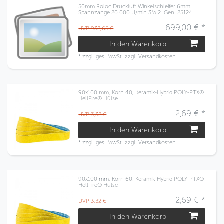
50mm Roloc Druckluft Winkelschleifer 6mm
Spannzange 20.000 U/min 3M 2. Gen. 25124
699,00 € *
UVP 932,65 €
In den Warenkorb
*
zzgl. ges. MwSt.
zzgl.
Versandkosten
90x100 mm, Korn 40, Keramik-Hybrid POLY-PTX®
HellFire® Hülse
2,69 € *
UVP 3,32 €
In den Warenkorb
*
zzgl. ges. MwSt.
zzgl.
Versandkosten
90x100 mm, Korn 60, Keramik-Hybrid POLY-PTX®
HellFire® Hülse
2,69 € *
UVP 3,32 €
In den Warenkorb