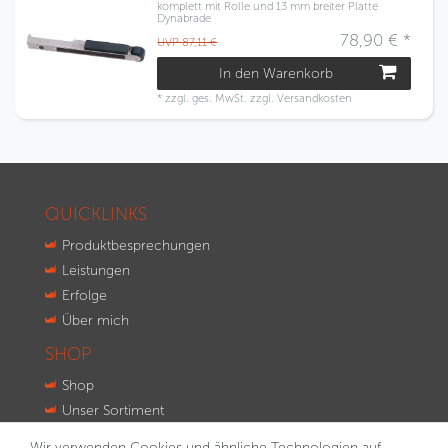
komplett mit Rolle und 13 mm breiter Platte
Dynabrade
78,90 € *
UVP 87,11 €
In den Warenkorb
*
zzgl. ges. MwSt.
zzgl.
Versandkosten
QUICKLINKS
Produktbesprechungen
Leistungen
Erfolge
Über mich
SHOP
Shop
Unser Sortiment
Innovationen
Wir verwenden Cookies und ähnliche Technologien auf