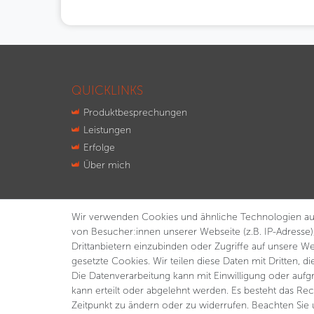
QUICKLINKS
Produktbesprechungen
Leistungen
Erfolge
Über mich
Wir verwenden Cookies und ähnliche Technologien au
von Besucher:innen unserer Webseite (z.B. IP-Adresse)
Drittanbietern einzubinden oder Zugriffe auf unsere We
gesetzte Cookies. Wir teilen diese Daten mit Dritten, d
Die Datenverarbeitung kann mit Einwilligung oder aufg
kann erteilt oder abgelehnt werden. Es besteht das Rec
Zeitpunkt zu ändern oder zu widerrufen. Beachten Sie