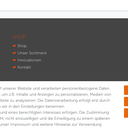
SHOP
Shop
Unser Sortiment
Innovationen
Kontakt
f unserer Website und verarbeiten personenbezogene Daten
, um z.B. Inhalte und Anzeigen zu personalisieren, Medien von
bsite zu analysieren. Die Datenverarbeitung erfolgt erst durch
ie wir in den Einstellungen benennen.
rund eines berechtigten Interesses erfolgen. Die Zustimmung
ht, nicht einzuwilligen und die Einwilligung zu einem späteren
 unser
Impressum
und weitere Hinweise zur Verwendung