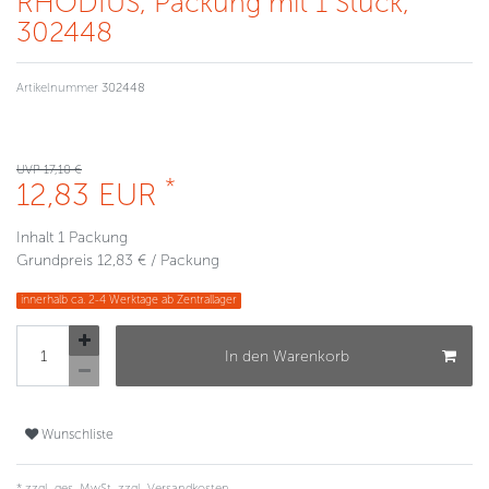
RHODIUS, Packung mit 1 Stück,
302448
Artikelnummer
302448
UVP 17,10 €
*
12,83 EUR
Inhalt
1
Packung
Grundpreis
12,83 € / Packung
innerhalb ca. 2-4 Werktage ab Zentrallager
In den Warenkorb
Wunschliste
* zzgl. ges. MwSt. zzgl.
Versandkosten