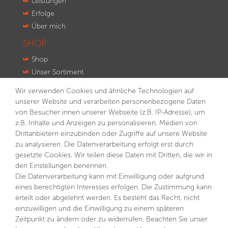
Leistungen
Erfolge
Über mich
SHOP
Shop
Unser Sortiment
Innovationen
Wir verwenden Cookies und ähnliche Technologien auf
Kontakt
unserer Website und verarbeiten personenbezogene Daten
von Besucher:innen unserer Webseite (z.B. IP-Adresse), um
NEWSLETTER
z.B. Inhalte und Anzeigen zu personalisieren, Medien von
Drittanbietern einzubinden oder Zugriffe auf unsere Website
VORNAME
NACHNAME
zu analysieren. Die Datenverarbeitung erfolgt erst durch
gesetzte Cookies. Wir teilen diese Daten mit Dritten, die wir in
E-MAIL **
den Einstellungen benennen.
Die Datenverarbeitung kann mit Einwilligung oder aufgrund
eines berechtigten Interesses erfolgen. Die Zustimmung kann
Hiermit bestätige ich, dass ich die
Daten­schutz­erklärung
gelesen habe. Meine Einwilligung kann ich jederzeit
erteilt oder abgelehnt werden. Es besteht das Recht, nicht
widerrufen.**
einzuwilligen und die Einwilligung zu einem späteren
Zeitpunkt zu ändern oder zu widerrufen. Beachten Sie unser
Abonnieren