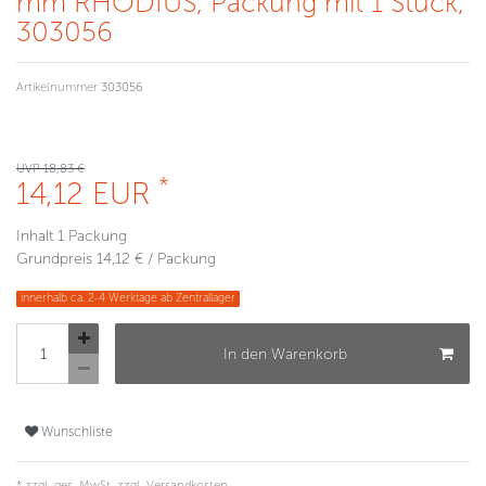
mm RHODIUS, Packung mit 1 Stück,
303056
Artikelnummer
303056
UVP 18,83 €
*
14,12 EUR
Inhalt
1
Packung
Grundpreis
14,12 € / Packung
innerhalb ca. 2-4 Werktage ab Zentrallager
In den Warenkorb
Wunschliste
* zzgl. ges. MwSt. zzgl.
Versandkosten