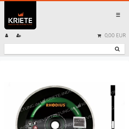
☰
0,00 EUR