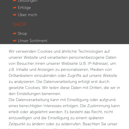
Leistungen
Erfolge
Über mich
SHOP
Shop
Unser Sortiment
Innovationen
Wir verwenden Cookies und ähnliche Technologien auf
Kontakt
unserer Website und verarbeiten personenbezogene Daten
von Besucher:innen unserer Webseite (z.B. IP-Adresse), um
NEWSLETTER
z.B. Inhalte und Anzeigen zu personalisieren, Medien von
Drittanbietern einzubinden oder Zugriffe auf unsere Website
VORNAME
NACHNAME
zu analysieren. Die Datenverarbeitung erfolgt erst durch
gesetzte Cookies. Wir teilen diese Daten mit Dritten, die wir in
E-MAIL **
den Einstellungen benennen.
Die Datenverarbeitung kann mit Einwilligung oder aufgrund
eines berechtigten Interesses erfolgen. Die Zustimmung kann
Hiermit bestätige ich, dass ich die
Daten­schutz­erklärung
gelesen habe. Meine Einwilligung kann ich jederzeit
erteilt oder abgelehnt werden. Es besteht das Recht, nicht
widerrufen.**
einzuwilligen und die Einwilligung zu einem späteren
Zeitpunkt zu ändern oder zu widerrufen. Beachten Sie unser
Abonnieren