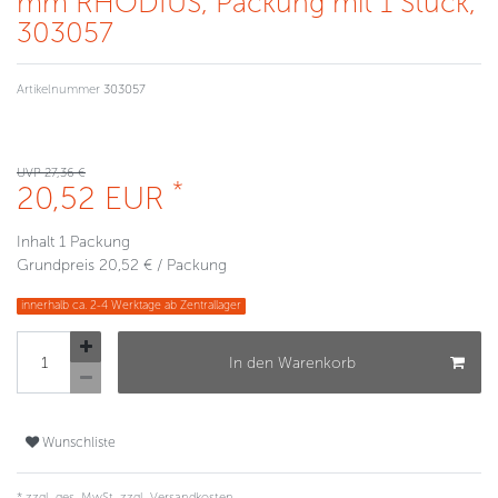
mm RHODIUS, Packung mit 1 Stück,
303057
Artikelnummer
303057
UVP 27,36 €
*
20,52 EUR
Inhalt
1
Packung
Grundpreis
20,52 € / Packung
innerhalb ca. 2-4 Werktage ab Zentrallager
In den Warenkorb
Wunschliste
* zzgl. ges. MwSt. zzgl.
Versandkosten