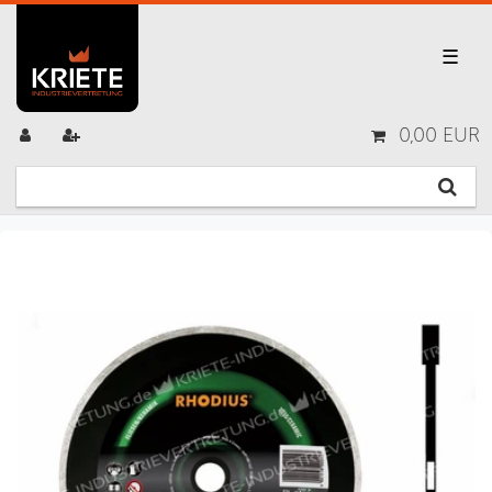
☰
0,00 EUR