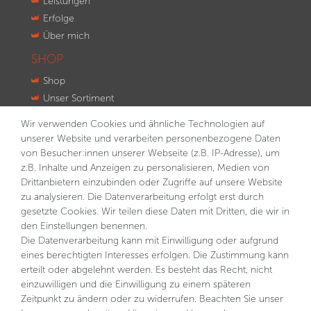
Leistungen
Erfolge
Über mich
SHOP
Shop
Unser Sortiment
Innovationen
Wir verwenden Cookies und ähnliche Technologien auf
Kontakt
unserer Website und verarbeiten personenbezogene Daten
von Besucher:innen unserer Webseite (z.B. IP-Adresse), um
NEWSLETTER
z.B. Inhalte und Anzeigen zu personalisieren, Medien von
Drittanbietern einzubinden oder Zugriffe auf unsere Website
VORNAME
NACHNAME
zu analysieren. Die Datenverarbeitung erfolgt erst durch
gesetzte Cookies. Wir teilen diese Daten mit Dritten, die wir in
E-MAIL **
den Einstellungen benennen.
Die Datenverarbeitung kann mit Einwilligung oder aufgrund
eines berechtigten Interesses erfolgen. Die Zustimmung kann
Hiermit bestätige ich, dass ich die
Daten­schutz­erklärung
gelesen habe. Meine Einwilligung kann ich jederzeit
erteilt oder abgelehnt werden. Es besteht das Recht, nicht
widerrufen.**
einzuwilligen und die Einwilligung zu einem späteren
Zeitpunkt zu ändern oder zu widerrufen. Beachten Sie unser
Abonnieren