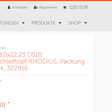
0,00 EUR
Anmelden
Registrieren
STUNGEN
PRODUKTE
SHOP
GmbH
8,0x22,23 DS10
chleiftopf RHODIUS, Packung
ck, 302916
16
*
UR