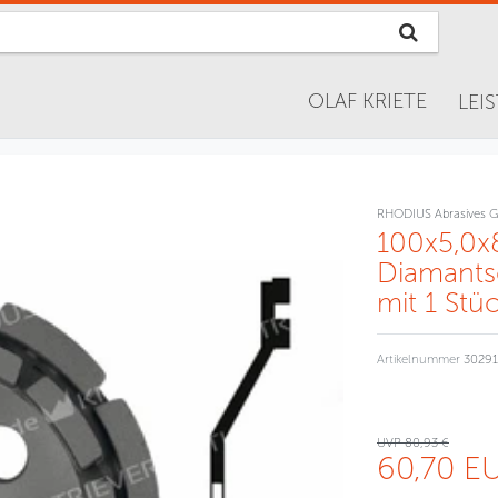
OLAF KRIETE
LEI
RHODIUS Abrasives 
100x5,0x
Diamants
mit 1 Stü
Artikelnummer
3029
UVP 80,93 €
60,70 E