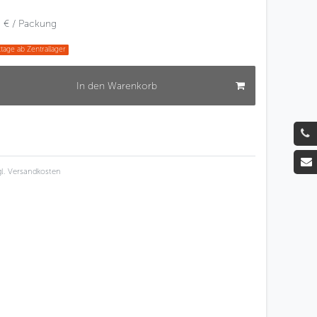
 € / Packung
tage ab Zentrallager
In den Warenkorb
l.
Versandkosten