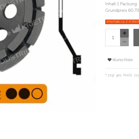
Inhalt
1
Packung
Grundpreis
60,70
innerhalb ca. 2-4 Werk
Wunschliste
* zzgl. ges. MwSt. zzg