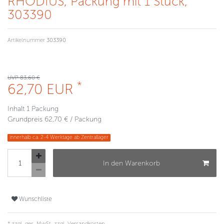
RHODIUS, Packung mit 1 Stück,
303390
Artikelnummer
303390
UVP 83,60 €
*
62,70 EUR
Inhalt
1
Packung
Grundpreis
62,70 € / Packung
innerhalb ca. 2-4 Werktage ab Zentrallager
In den Warenkorb
Wunschliste
* zzgl. ges. MwSt. zzgl.
Versandkosten