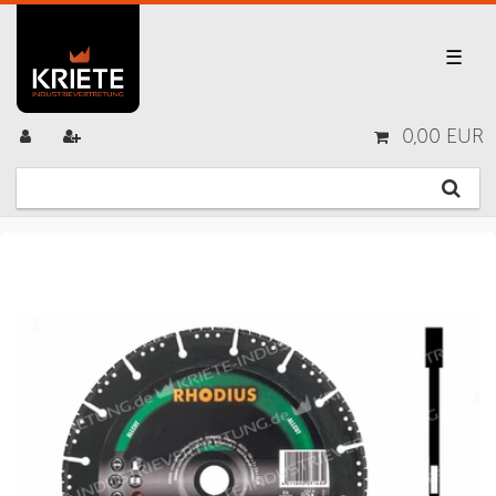
☰
0,00 EUR