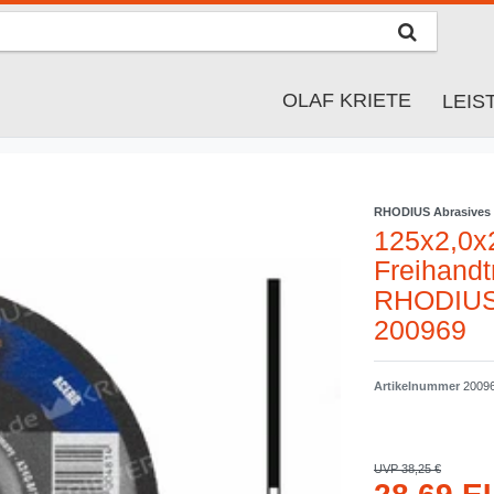
OLAF KRIETE
LEI
RHODIUS Abrasive
125x2,0x
Freihand
RHODIUS,
200969
Artikelnummer
2009
UVP 38,25 €