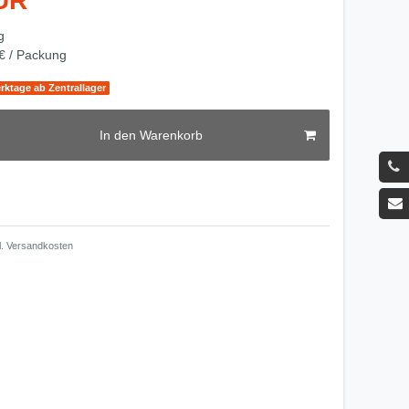
EUR
g
€ / Packung
erktage ab Zentrallager
In den Warenkorb
.
Versandkosten