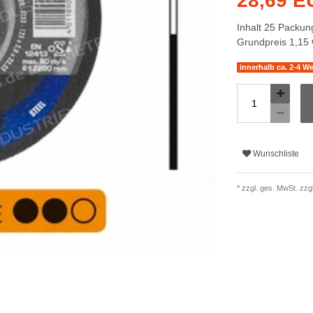
28,69 
Inhalt
25
Packun
Grundpreis
1,15 
innerhalb ca. 2-4 W
Wunschliste
* zzgl. ges. MwSt. zzgl