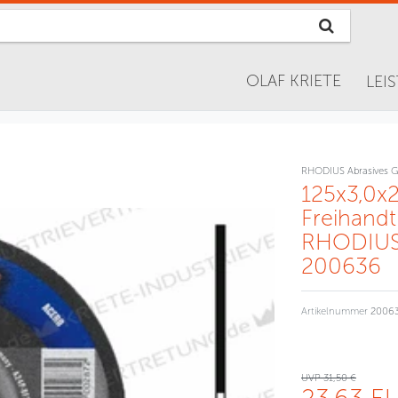
OLAF KRIETE
LEI
RHODIUS Abrasives 
125x3,0x
Freihand
RHODIUS,
200636
Artikelnummer
2006
UVP 31,50 €