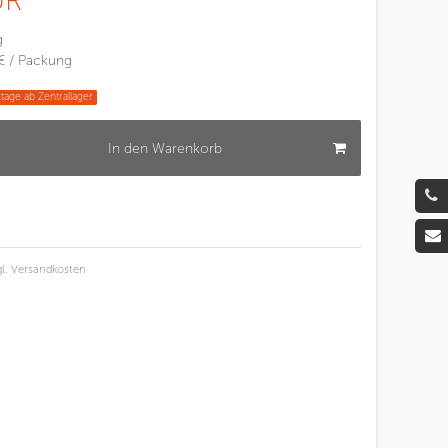
UR
g
€ / Packung
tage ab Zentrallager
In den Warenkorb
l.
Versandkosten