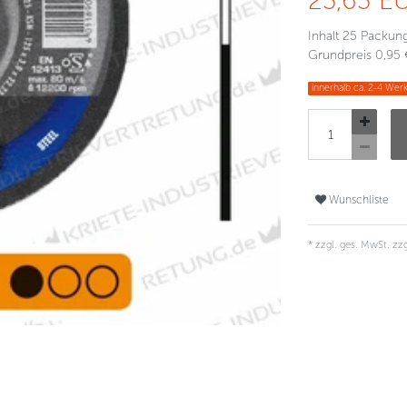
23,63 E
Inhalt
25
Packun
Grundpreis
0,95 
innerhalb ca. 2-4 Werk
Wunschliste
* zzgl. ges. MwSt. zzg