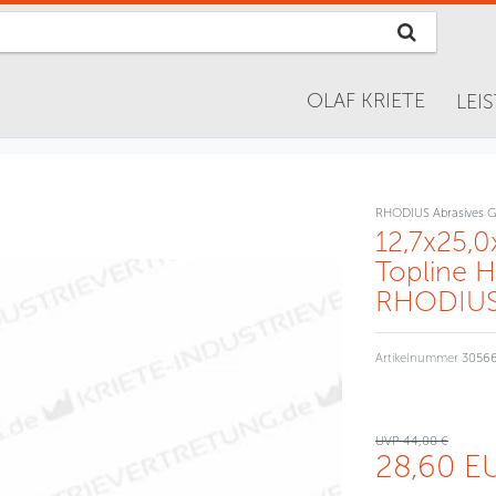
OLAF KRIETE
LEI
RHODIUS Abrasives 
12,7x25,
Topline H
RHODIUS,
Artikelnummer
3056
UVP 44,00 €
28,60 