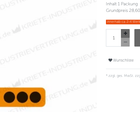
Inhalt
1
Packung
Grundpreis
28,60
innerhalb ca. 2-4 Werk
Wunschliste
* zzgl. ges. MwSt. zzg