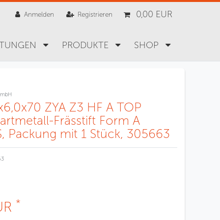
0,00 EUR
Anmelden
Registrieren
STUNGEN
PRODUKTE
SHOP
GmbH
0x6,0x70 ZYA Z3 HF A TOP
artmetall-Frässtift Form A
 Packung mit 1 Stück, 305663
63
*
EUR