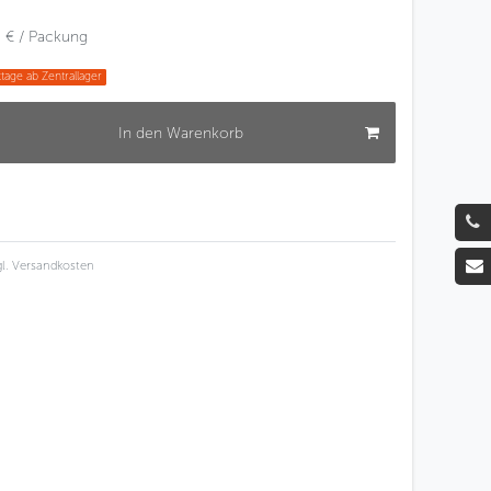
 € / Packung
tage ab Zentrallager
In den Warenkorb
l.
Versandkosten