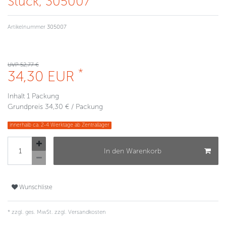
Stück, 305007
Artikelnummer
305007
UVP 52,77 €
*
34,30 EUR
Inhalt
1
Packung
Grundpreis
34,30 € / Packung
innerhalb ca. 2-4 Werktage ab Zentrallager
In den Warenkorb
Wunschliste
* zzgl. ges. MwSt. zzgl.
Versandkosten