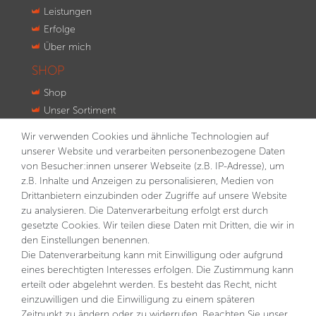
Leistungen
Erfolge
Über mich
SHOP
Shop
Unser Sortiment
Innovationen
Wir verwenden Cookies und ähnliche Technologien auf
Kontakt
unserer Website und verarbeiten personenbezogene Daten
von Besucher:innen unserer Webseite (z.B. IP-Adresse), um
NEWSLETTER
z.B. Inhalte und Anzeigen zu personalisieren, Medien von
Drittanbietern einzubinden oder Zugriffe auf unsere Website
VORNAME
NACHNAME
zu analysieren. Die Datenverarbeitung erfolgt erst durch
gesetzte Cookies. Wir teilen diese Daten mit Dritten, die wir in
E-MAIL **
den Einstellungen benennen.
Die Datenverarbeitung kann mit Einwilligung oder aufgrund
eines berechtigten Interesses erfolgen. Die Zustimmung kann
Hiermit bestätige ich, dass ich die
Daten­schutz­erklärung
gelesen habe. Meine Einwilligung kann ich jederzeit
erteilt oder abgelehnt werden. Es besteht das Recht, nicht
widerrufen.**
einzuwilligen und die Einwilligung zu einem späteren
Zeitpunkt zu ändern oder zu widerrufen. Beachten Sie unser