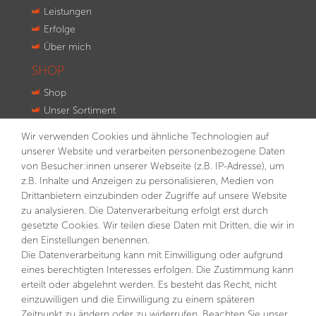
Leistungen
Erfolge
Über mich
SHOP
Shop
Unser Sortiment
Innovationen
Wir verwenden Cookies und ähnliche Technologien auf
Kontakt
unserer Website und verarbeiten personenbezogene Daten
von Besucher:innen unserer Webseite (z.B. IP-Adresse), um
NEWSLETTER
z.B. Inhalte und Anzeigen zu personalisieren, Medien von
Drittanbietern einzubinden oder Zugriffe auf unsere Website
VORNAME
NACHNAME
zu analysieren. Die Datenverarbeitung erfolgt erst durch
gesetzte Cookies. Wir teilen diese Daten mit Dritten, die wir in
E-MAIL **
den Einstellungen benennen.
Die Datenverarbeitung kann mit Einwilligung oder aufgrund
eines berechtigten Interesses erfolgen. Die Zustimmung kann
Hiermit bestätige ich, dass ich die
Daten­schutz­erklärung
gelesen habe. Meine Einwilligung kann ich jederzeit
erteilt oder abgelehnt werden. Es besteht das Recht, nicht
widerrufen.**
einzuwilligen und die Einwilligung zu einem späteren
Zeitpunkt zu ändern oder zu widerrufen. Beachten Sie unser