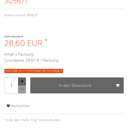
305677
Artikelnummer
305677
UVP 44,00 €
*
28,60 EUR
Inhalt
1
Packung
Grundpreis
28,60 € / Packung
innerhalb ca. 2-4 Werktage ab Zentrallager
In den Warenkorb
Wunschliste
* zzgl. ges. MwSt. zzgl.
Versandkosten