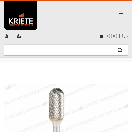
☰
0,00 EUR