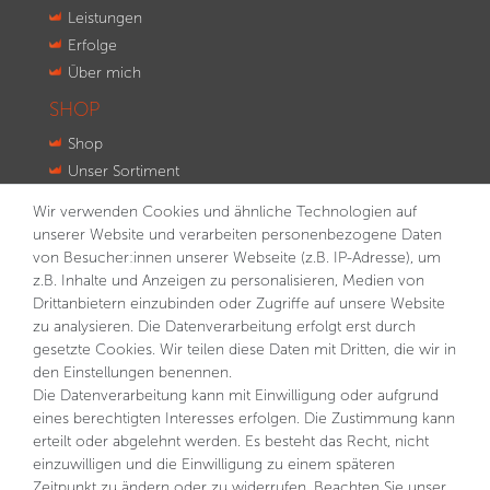
Leistungen
Erfolge
Über mich
SHOP
Shop
Unser Sortiment
Innovationen
Wir verwenden Cookies und ähnliche Technologien auf
Kontakt
unserer Website und verarbeiten personenbezogene Daten
von Besucher:innen unserer Webseite (z.B. IP-Adresse), um
NEWSLETTER
z.B. Inhalte und Anzeigen zu personalisieren, Medien von
Drittanbietern einzubinden oder Zugriffe auf unsere Website
VORNAME
NACHNAME
zu analysieren. Die Datenverarbeitung erfolgt erst durch
gesetzte Cookies. Wir teilen diese Daten mit Dritten, die wir in
E-MAIL **
den Einstellungen benennen.
Die Datenverarbeitung kann mit Einwilligung oder aufgrund
eines berechtigten Interesses erfolgen. Die Zustimmung kann
Hiermit bestätige ich, dass ich die
Daten­schutz­erklärung
gelesen habe. Meine Einwilligung kann ich jederzeit
erteilt oder abgelehnt werden. Es besteht das Recht, nicht
widerrufen.**
einzuwilligen und die Einwilligung zu einem späteren
Zeitpunkt zu ändern oder zu widerrufen. Beachten Sie unser