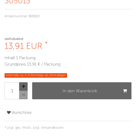
305013
Artikelnummer
305013
UVP 21,40 €
*
13,91 EUR
Inhalt
1
Packung
Grundpreis
13,91 € / Packung
innerhalb ca. 2-4 Werktage ab Zentrallager
In den Warenkorb
Wunschliste
* zzgl. ges. MwSt. zzgl.
Versandkosten