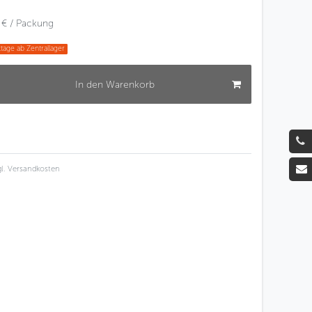
 € / Packung
tage ab Zentrallager
In den Warenkorb
l.
Versandkosten