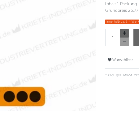
Inhalt
1
Packung
Grundpreis
25,77
innerhalb ca. 2-4 Werk
Wunschliste
* zzgl. ges. MwSt. zzg