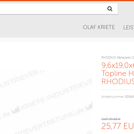
OLAF KRIETE
LEI
RHODIUS Abrasives 
9,6x19,0
Topline H
RHODIUS,
Artikelnummer
3056
UVP 39,65 €
25,77 E