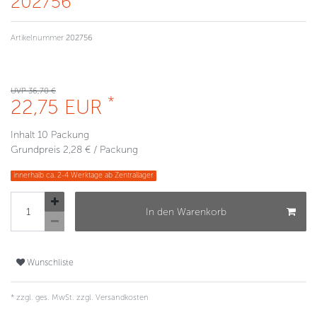
202756
Artikelnummer
202756
UVP 36,70 €
*
22,75 EUR
Inhalt
10
Packung
Grundpreis
2,28 € / Packung
innerhalb ca. 2-4 Werktage ab Zentrallager
In den Warenkorb
Wunschliste
* zzgl. ges. MwSt. zzgl.
Versandkosten