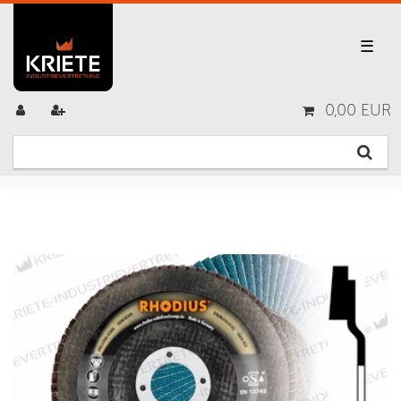
☰
0,00 EUR