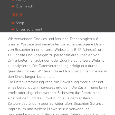
Über mich
SHOP
Shop
Unser Sortiment
Innovationen
Wir verwenden Cookies und ähnliche Technologien auf
Kontakt
unserer Website und verarbeiten personenbezogene Daten
von Besucher:innen unserer Webseite (z.B. IP-Adresse), um
NEWSLETTER
z.B. Inhalte und Anzeigen zu personalisieren, Medien von
Drittanbietern einzubinden oder Zugriffe auf unsere Website
VORNAME
NACHNAME
zu analysieren. Die Datenverarbeitung erfolgt erst durch
gesetzte Cookies. Wir teilen diese Daten mit Dritten, die wir in
E-MAIL **
den Einstellungen benennen.
Die Datenverarbeitung kann mit Einwilligung oder aufgrund
eines berechtigten Interesses erfolgen. Die Zustimmung kann
Hiermit bestätige ich, dass ich die
Daten­schutz­erklärung
gelesen habe. Meine Einwilligung kann ich jederzeit
erteilt oder abgelehnt werden. Es besteht das Recht, nicht
widerrufen.**
einzuwilligen und die Einwilligung zu einem späteren
Zeitpunkt zu ändern oder zu widerrufen. Beachten Sie unser
Abonnieren
Impressum
und weitere Hinweise zur Verwendung
personenbezogener Daten in unserer
Daten­schutz­erklärung
.
** Hierbei handelt es sich um ein Pflichtfeld.