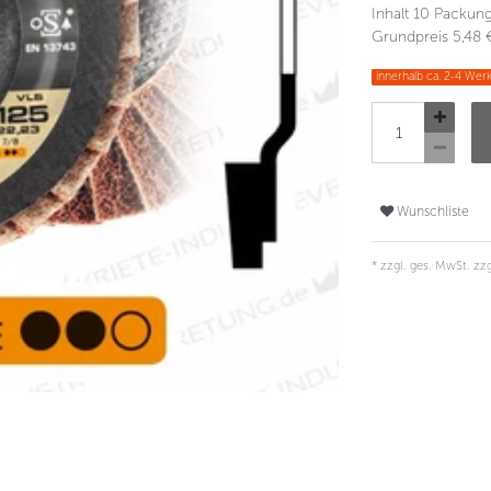
Inhalt
10
Packun
Grundpreis
5,48 
innerhalb ca. 2-4 Werk
Wunschliste
* zzgl. ges. MwSt. zzg