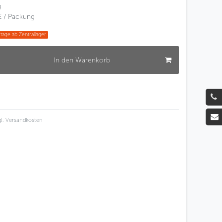
g
€ / Packung
tage ab Zentrallager
In den Warenkorb
l.
Versandkosten