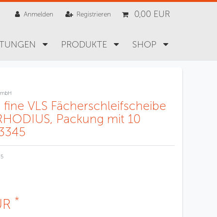
0,00 EUR
Anmelden
Registrieren
STUNGEN
PRODUKTE
SHOP
GmbH
 fine VLS Fächerschleifscheibe
RHODIUS, Packung mit 10
03345
45
*
UR