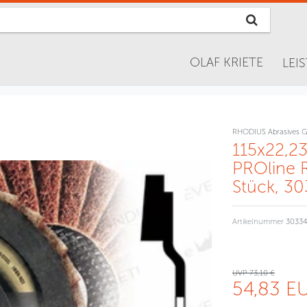
OLAF KRIETE
LEI
RHODIUS Abrasives 
115x22,23
PROline 
Stück, 3
Artikelnummer
3033
UVP 73,10 €
54,83 E