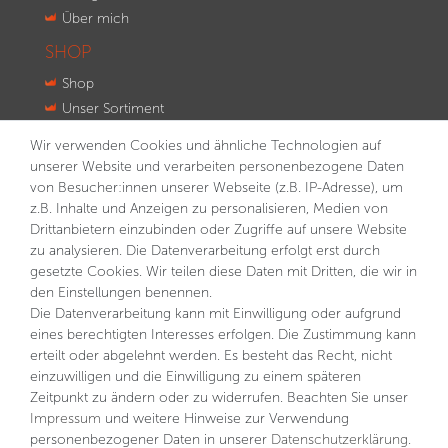
Über mich
SHOP
Shop
Unser Sortiment
Innovationen
Wir verwenden Cookies und ähnliche Technologien auf
Kontakt
unserer Website und verarbeiten personenbezogene Daten
von Besucher:innen unserer Webseite (z.B. IP-Adresse), um
NEWSLETTER
z.B. Inhalte und Anzeigen zu personalisieren, Medien von
Drittanbietern einzubinden oder Zugriffe auf unsere Website
VORNAME
NACHNAME
zu analysieren. Die Datenverarbeitung erfolgt erst durch
gesetzte Cookies. Wir teilen diese Daten mit Dritten, die wir in
E-MAIL **
den Einstellungen benennen.
Die Datenverarbeitung kann mit Einwilligung oder aufgrund
eines berechtigten Interesses erfolgen. Die Zustimmung kann
Hiermit bestätige ich, dass ich die
Daten­schutz­erklärung
gelesen habe. Meine Einwilligung kann ich jederzeit
erteilt oder abgelehnt werden. Es besteht das Recht, nicht
widerrufen.**
einzuwilligen und die Einwilligung zu einem späteren
Zeitpunkt zu ändern oder zu widerrufen. Beachten Sie unser
Abonnieren
Impressum
und weitere Hinweise zur Verwendung
personenbezogener Daten in unserer
Daten­schutz­erklärung
.
** Hierbei handelt es sich um ein Pflichtfeld.