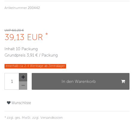
Artikelnummer
200442
UVP 60,20 €
*
39,13 EUR
Inhalt
10
Packung
Grundpreis
3,91 € / Packung
innerhalb ca. 2-4 Werktage ab Zentrallager
In den Warenkorb
Wunschliste
* zzgl. ges. MwSt. zzgl.
Versandkosten