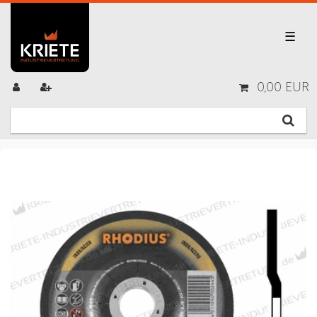
☰
0,00 EUR