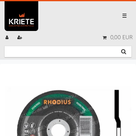
☰
0,00 EUR