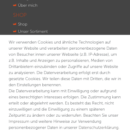
Über mich
SHOP
Shop
Unser Sortiment
Innovationen
Wir verwenden Cookies und ähnliche Technologien auf
Kontakt
unserer Website und verarbeiten personenbezogene Daten
von Besucher:innen unserer Webseite (z.B. IP-Adresse), um
NEWSLETTER
z.B. Inhalte und Anzeigen zu personalisieren, Medien von
Drittanbietern einzubinden oder Zugriffe auf unsere Website
VORNAME
NACHNAME
zu analysieren. Die Datenverarbeitung erfolgt erst durch
gesetzte Cookies. Wir teilen diese Daten mit Dritten, die wir in
E-MAIL **
den Einstellungen benennen.
Die Datenverarbeitung kann mit Einwilligung oder aufgrund
eines berechtigten Interesses erfolgen. Die Zustimmung kann
Hiermit bestätige ich, dass ich die
Daten­schutz­erklärung
gelesen habe. Meine Einwilligung kann ich jederzeit
erteilt oder abgelehnt werden. Es besteht das Recht, nicht
widerrufen.**
einzuwilligen und die Einwilligung zu einem späteren
Zeitpunkt zu ändern oder zu widerrufen. Beachten Sie unser
Abonnieren
Impressum
und weitere Hinweise zur Verwendung
personenbezogener Daten in unserer
Daten­schutz­erklärung
.
** Hierbei handelt es sich um ein Pflichtfeld.