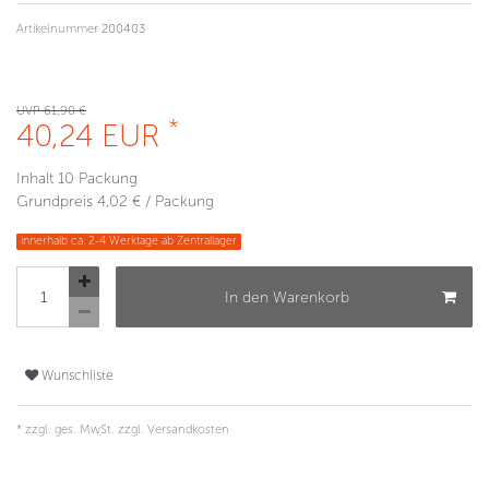
Artikelnummer
200403
UVP 61,90 €
*
40,24 EUR
Inhalt
10
Packung
Grundpreis
4,02 € / Packung
innerhalb ca. 2-4 Werktage ab Zentrallager
In den Warenkorb
Wunschliste
* zzgl. ges. MwSt. zzgl.
Versandkosten