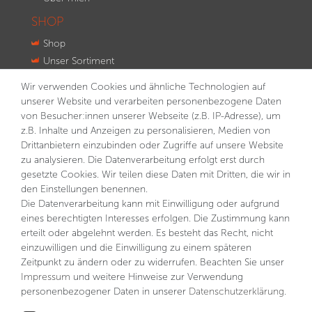
SHOP
Shop
Unser Sortiment
Innovationen
Wir verwenden Cookies und ähnliche Technologien auf
Kontakt
unserer Website und verarbeiten personenbezogene Daten
von Besucher:innen unserer Webseite (z.B. IP-Adresse), um
NEWSLETTER
z.B. Inhalte und Anzeigen zu personalisieren, Medien von
Drittanbietern einzubinden oder Zugriffe auf unsere Website
VORNAME
NACHNAME
zu analysieren. Die Datenverarbeitung erfolgt erst durch
gesetzte Cookies. Wir teilen diese Daten mit Dritten, die wir in
E-MAIL **
den Einstellungen benennen.
Die Datenverarbeitung kann mit Einwilligung oder aufgrund
eines berechtigten Interesses erfolgen. Die Zustimmung kann
Hiermit bestätige ich, dass ich die
Daten­schutz­erklärung
gelesen habe. Meine Einwilligung kann ich jederzeit
erteilt oder abgelehnt werden. Es besteht das Recht, nicht
widerrufen.**
einzuwilligen und die Einwilligung zu einem späteren
Zeitpunkt zu ändern oder zu widerrufen. Beachten Sie unser
Abonnieren
Impressum
und weitere Hinweise zur Verwendung
personenbezogener Daten in unserer
Daten­schutz­erklärung
.
** Hierbei handelt es sich um ein Pflichtfeld.