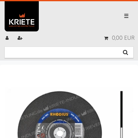
☰
0,00 EUR