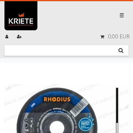
☰
0,00 EUR