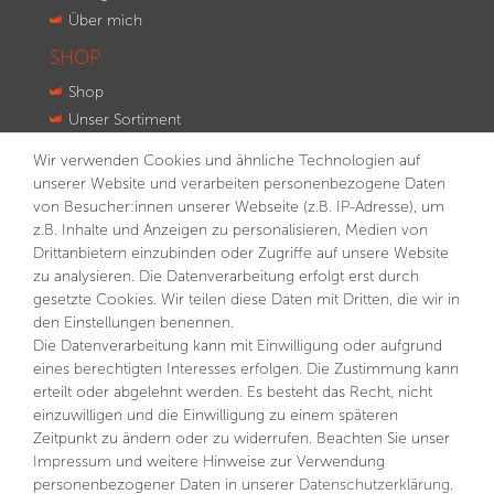
Über mich
SHOP
Shop
Unser Sortiment
Innovationen
Wir verwenden Cookies und ähnliche Technologien auf
Kontakt
unserer Website und verarbeiten personenbezogene Daten
von Besucher:innen unserer Webseite (z.B. IP-Adresse), um
NEWSLETTER
z.B. Inhalte und Anzeigen zu personalisieren, Medien von
Drittanbietern einzubinden oder Zugriffe auf unsere Website
VORNAME
NACHNAME
zu analysieren. Die Datenverarbeitung erfolgt erst durch
gesetzte Cookies. Wir teilen diese Daten mit Dritten, die wir in
E-MAIL **
den Einstellungen benennen.
Die Datenverarbeitung kann mit Einwilligung oder aufgrund
eines berechtigten Interesses erfolgen. Die Zustimmung kann
Hiermit bestätige ich, dass ich die
Daten­schutz­erklärung
gelesen habe. Meine Einwilligung kann ich jederzeit
erteilt oder abgelehnt werden. Es besteht das Recht, nicht
widerrufen.**
einzuwilligen und die Einwilligung zu einem späteren
Zeitpunkt zu ändern oder zu widerrufen. Beachten Sie unser
Abonnieren
Impressum
und weitere Hinweise zur Verwendung
personenbezogener Daten in unserer
Daten­schutz­erklärung
.
** Hierbei handelt es sich um ein Pflichtfeld.