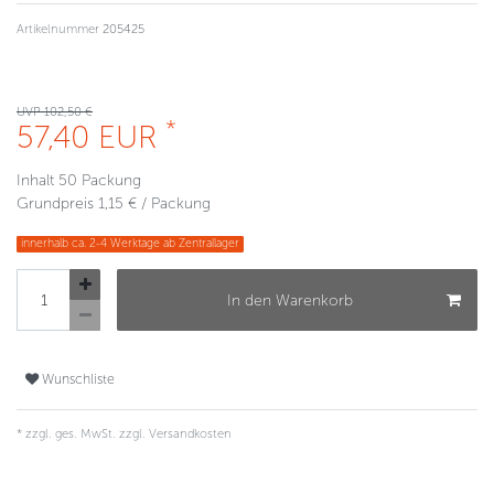
Artikelnummer
205425
UVP 102,50 €
*
57,40 EUR
Inhalt
50
Packung
Grundpreis
1,15 € / Packung
innerhalb ca. 2-4 Werktage ab Zentrallager
In den Warenkorb
Wunschliste
* zzgl. ges. MwSt. zzgl.
Versandkosten