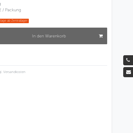
g
€ / Packung
tage ab Zentrallager
In den Warenkorb
l.
Versandkosten