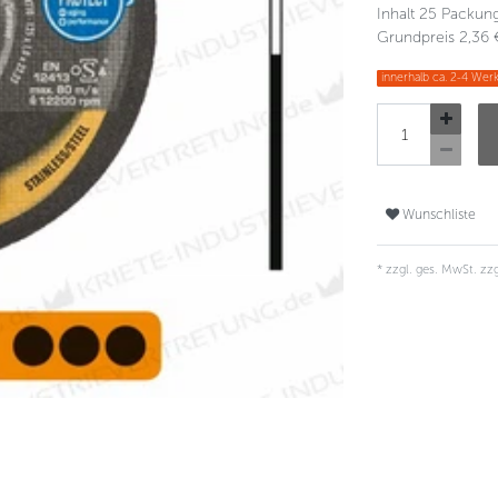
Inhalt
25
Packun
Grundpreis
2,36 
innerhalb ca. 2-4 Werk
Wunschliste
* zzgl. ges. MwSt. zzg