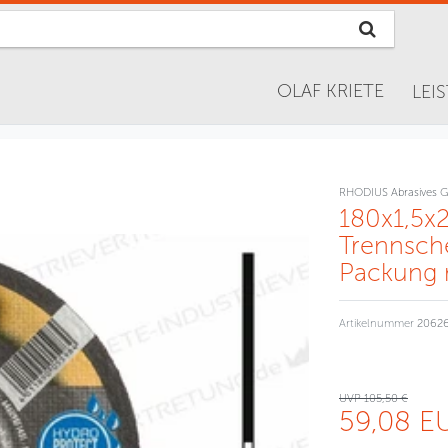
OLAF KRIETE
LEI
RHODIUS Abrasives 
180x1,5x
Trennsch
Packung 
Artikelnummer
2062
UVP 105,50 €
59,08 