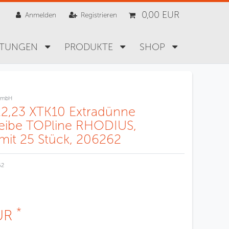
0,00 EUR
Anmelden
Registrieren
STUNGEN
PRODUKTE
SHOP
GmbH
22,23 XTK10 Extradünne
eibe TOPline RHODIUS,
mit 25 Stück, 206262
62
*
EUR