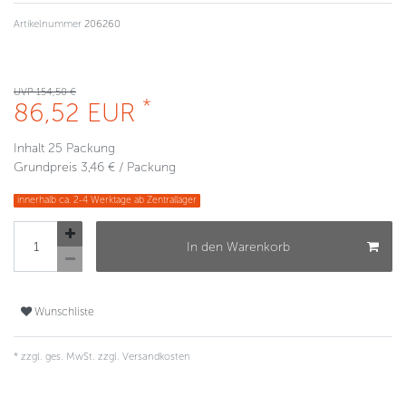
Artikelnummer
206260
UVP 154,50 €
*
86,52 EUR
Inhalt
25
Packung
Grundpreis
3,46 € / Packung
innerhalb ca. 2-4 Werktage ab Zentrallager
In den Warenkorb
Wunschliste
* zzgl. ges. MwSt. zzgl.
Versandkosten