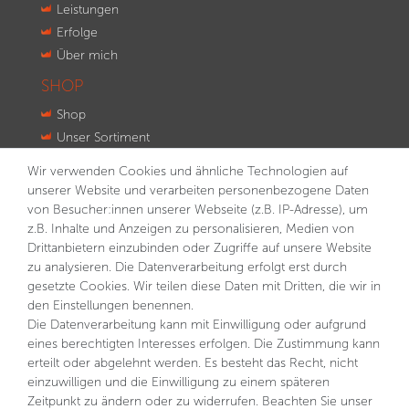
Leistungen
Erfolge
Über mich
SHOP
Shop
Unser Sortiment
Innovationen
Wir verwenden Cookies und ähnliche Technologien auf
Kontakt
unserer Website und verarbeiten personenbezogene Daten
von Besucher:innen unserer Webseite (z.B. IP-Adresse), um
NEWSLETTER
z.B. Inhalte und Anzeigen zu personalisieren, Medien von
Drittanbietern einzubinden oder Zugriffe auf unsere Website
VORNAME
NACHNAME
zu analysieren. Die Datenverarbeitung erfolgt erst durch
gesetzte Cookies. Wir teilen diese Daten mit Dritten, die wir in
E-MAIL **
den Einstellungen benennen.
Die Datenverarbeitung kann mit Einwilligung oder aufgrund
eines berechtigten Interesses erfolgen. Die Zustimmung kann
Hiermit bestätige ich, dass ich die
Daten­schutz­erklärung
gelesen habe. Meine Einwilligung kann ich jederzeit
erteilt oder abgelehnt werden. Es besteht das Recht, nicht
widerrufen.**
einzuwilligen und die Einwilligung zu einem späteren
Zeitpunkt zu ändern oder zu widerrufen. Beachten Sie unser