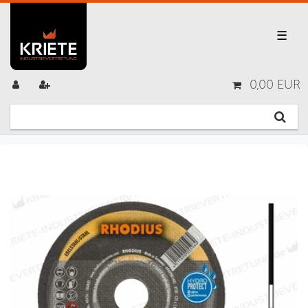
☰
0,00 EUR