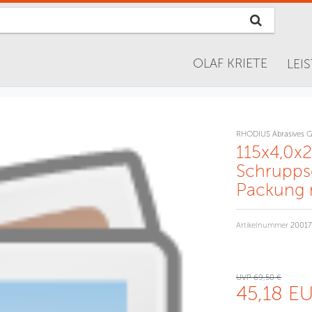
OLAF KRIETE
LEI
RHODIUS Abrasives 
115x4,0x
Schrupps
Packung 
Artikelnummer
20017
UVP 69,50 €
45,18 E