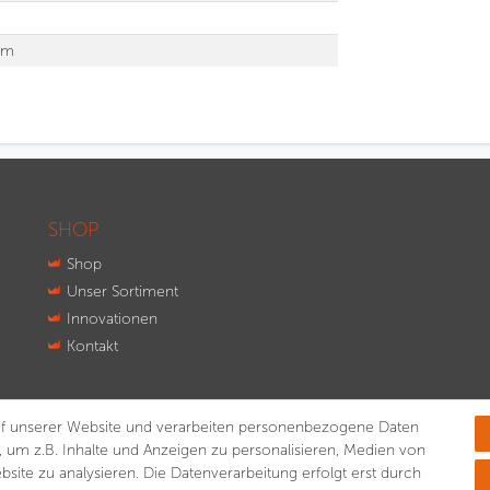
mm
SHOP
Shop
Unser Sortiment
Innovationen
Kontakt
f unserer Website und verarbeiten personenbezogene Daten
, um z.B. Inhalte und Anzeigen zu personalisieren, Medien von
bsite zu analysieren. Die Datenverarbeitung erfolgt erst durch