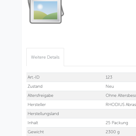
Weitere Details
Technisches
Wert
Art.-ID
123
Merkmal
Zustand
Neu
Altersfreigabe
Ohne Altersbes
Hersteller
RHODIUS Abra
Herstellungsland
Inhalt
25 Packung
Gewicht
2300 g