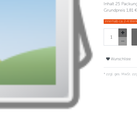
Inhalt
25
Packun
Grundpreis
1,81 
innerhalb ca. 2-4 Werk
Wunschliste
* zzgl. ges. MwSt. zzg