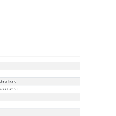
chränkung
sives GmbH