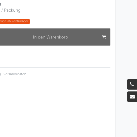
g
€ / Packung
tage ab Zentrallager
In den Warenkorb
l.
Versandkosten