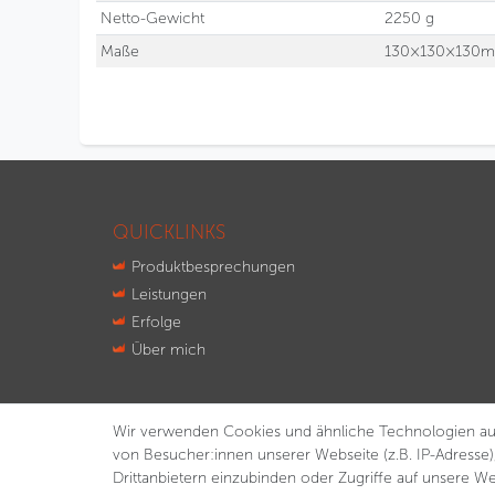
Netto-Gewicht
2250 g
Maße
130×130×130
QUICKLINKS
Produktbesprechungen
Leistungen
Erfolge
Über mich
Wir verwenden Cookies und ähnliche Technologien au
von Besucher:innen unserer Webseite (z.B. IP-Adresse)
Drittanbietern einzubinden oder Zugriffe auf unsere We