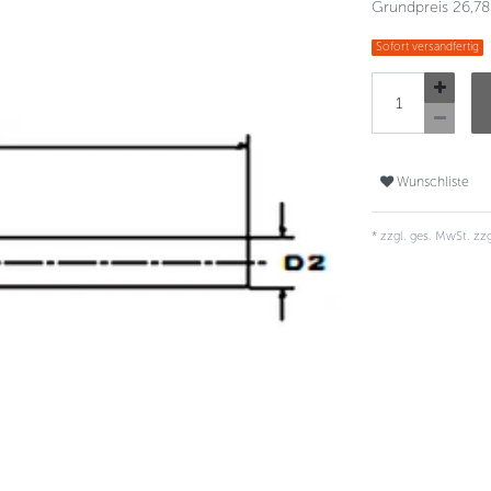
Grundpreis
26,78
Sofort versandfertig
Wunschliste
* zzgl. ges. MwSt. zzg