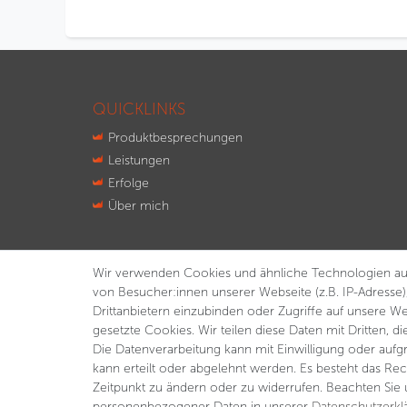
QUICKLINKS
Produktbesprechungen
Leistungen
Erfolge
Über mich
Wir verwenden Cookies und ähnliche Technologien au
von Besucher:innen unserer Webseite (z.B. IP-Adresse)
Drittanbietern einzubinden oder Zugriffe auf unsere We
gesetzte Cookies. Wir teilen diese Daten mit Dritten, d
Die Datenverarbeitung kann mit Einwilligung oder aufg
kann erteilt oder abgelehnt werden. Es besteht das Rec
Zeitpunkt zu ändern oder zu widerrufen. Beachten Sie
personenbezogener Daten in unserer
Daten­schutz­erk