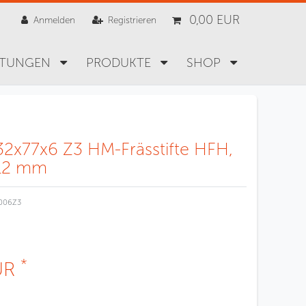
0,00 EUR
Anmelden
Registrieren
STUNGEN
PRODUKTE
SHOP
32x77x6 Z3 HM-Frässtifte HFH,
 12 mm
006Z3
*
UR