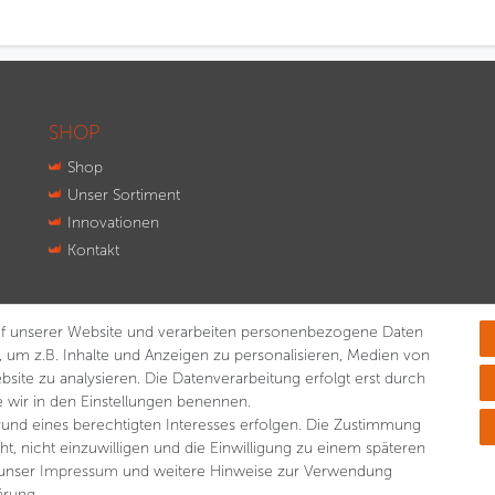
SHOP
Shop
Unser Sortiment
Innovationen
Kontakt
f unserer Website und verarbeiten personenbezogene Daten
, um z.B. Inhalte und Anzeigen zu personalisieren, Medien von
bsite zu analysieren. Die Datenverarbeitung erfolgt erst durch
ie wir in den Einstellungen benennen.
rund eines berechtigten Interesses erfolgen. Die Zustimmung
ht, nicht einzuwilligen und die Einwilligung zu einem späteren
 unser
Impressum
und weitere Hinweise zur Verwendung
lärung
.