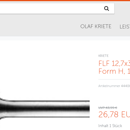
OLAF KRIETE
LEI
KRIETE
FLF 12,7x
Form H,
Artikelnummer
4440
UVP 43,99 €
26,78 E
Inhalt
1
Stück