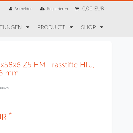
0,00 EUR
Anmelden
Registrieren
STUNGEN
PRODUKTE
SHOP
x58x6 Z5 HM-Frässtifte HFJ,
16 mm
004Z5
*
UR