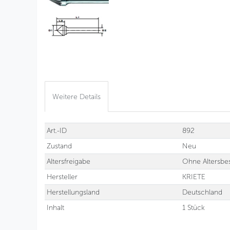
Weitere Details
Technisches
Wert
Art.-ID
892
Merkmal
Zustand
Neu
Altersfreigabe
Ohne Altersbe
Hersteller
KRIETE
Herstellungsland
Deutschland
Inhalt
1 Stück