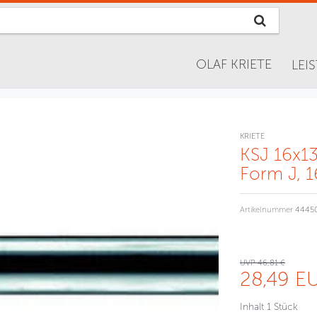
OLAF KRIETE
LEI
KRIETE
KSJ 16x13
Form J, 
Artikelnummer
4445
UVP 46,81 €
28,49 E
Inhalt
1
Stück