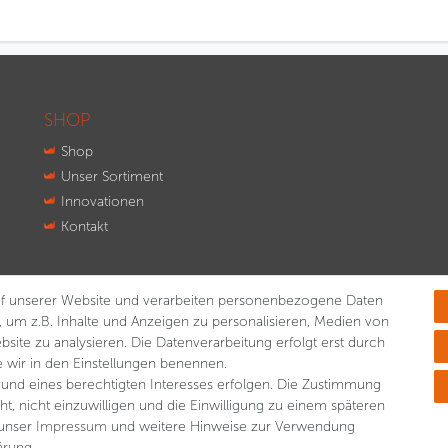
SHOP
Shop
Unser Sortiment
Innovationen
Kontakt
f unserer Website und verarbeiten personenbezogene Daten
, um z.B. Inhalte und Anzeigen zu personalisieren, Medien von
bsite zu analysieren. Die Datenverarbeitung erfolgt erst durch
ie wir in den Einstellungen benennen.
rund eines berechtigten Interesses erfolgen. Die Zustimmung
ht, nicht einzuwilligen und die Einwilligung zu einem späteren
 unser
Impressum
und weitere Hinweise zur Verwendung
lärung
.