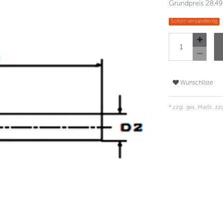
Grundpreis
28,49
Sofort versandfertig
Wunschliste
* zzgl. ges. MwSt. zzg