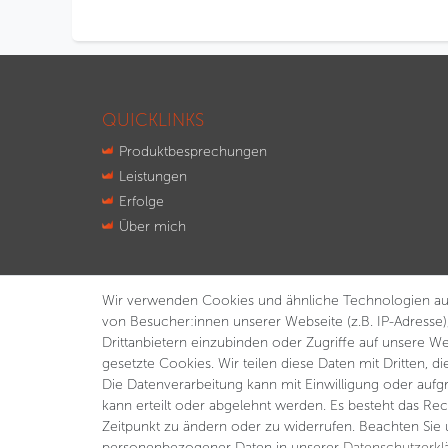
QUICKLINKS
Produktbesprechungen
Leistungen
Erfolge
Über mich
Wir verwenden Cookies und ähnliche Technologien au
von Besucher:innen unserer Webseite (z.B. IP-Adresse)
Drittanbietern einzubinden oder Zugriffe auf unsere We
gesetzte Cookies. Wir teilen diese Daten mit Dritten, d
Die Datenverarbeitung kann mit Einwilligung oder aufg
kann erteilt oder abgelehnt werden. Es besteht das Rec
Zeitpunkt zu ändern oder zu widerrufen. Beachten Sie
personenbezogener Daten in unserer
Daten­schutz­erk