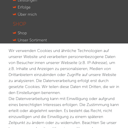
Leistungen
Erfolge
Über mich
SHOP
Shop
Unser Sortiment
Innovationen
Wir verwenden Cookies und ähnliche Technologien auf
Kontakt
unserer Website und verarbeiten personenbezogene Daten
von Besucher:innen unserer Webseite (z.B. IP-Adresse), um
NEWSLETTER
z.B. Inhalte und Anzeigen zu personalisieren, Medien von
VORNAME
NACHNAME
Drittanbietern einzubinden oder Zugriffe auf unsere Website
zu analysieren. Die Datenverarbeitung erfolgt erst durch
gesetzte Cookies. Wir teilen diese Daten mit Dritten, die wir in
E-MAIL **
den Einstellungen benennen.
Die Datenverarbeitung kann mit Einwilligung oder aufgrund
eines berechtigten Interesses erfolgen. Die Zustimmung kann
Hiermit bestätige ich, dass ich die
Daten­schutz­erklärung
gelesen habe. Meine Einwilligung kann ich jederzeit
erteilt oder abgelehnt werden. Es besteht das Recht, nicht
widerrufen.**
einzuwilligen und die Einwilligung zu einem späteren
Zeitpunkt zu ändern oder zu widerrufen. Beachten Sie unser
Abonnieren