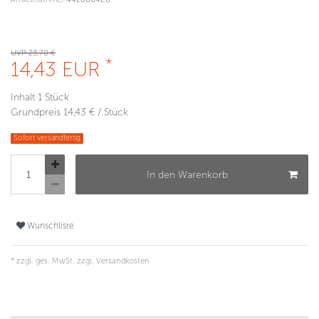
UVP 23,70 €
*
14,43 EUR
Inhalt
1
Stück
Grundpreis
14,43 € / Stück
Sofort versandfertig
In den Warenkorb
Wunschliste
* zzgl. ges. MwSt. zzgl.
Versandkosten