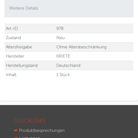
Weitere Details
Technisches
Wert
Art.-ID
978
Merkmal
Zustand
Neu
Altersfreigabe
Ohne Altersbeschränkung
Hersteller
KRIETE
Herstellungsland
Deutschland
Inhalt
1 Stück
QUICKLINKS
Produktbesprechungen