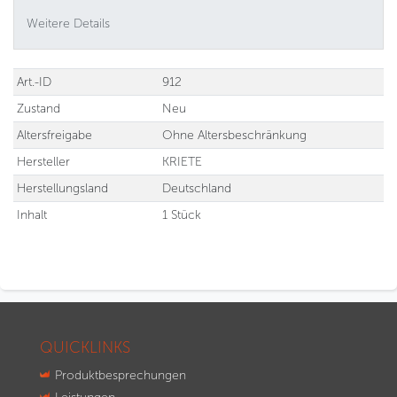
Weitere Details
Technisches
Wert
Art.-ID
912
Merkmal
Zustand
Neu
Altersfreigabe
Ohne Altersbeschränkung
Hersteller
KRIETE
Herstellungsland
Deutschland
Inhalt
1 Stück
QUICKLINKS
Produktbesprechungen