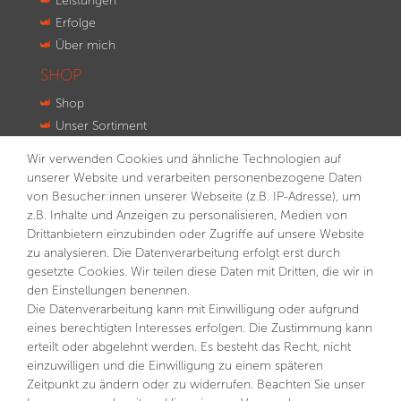
Leistungen
Erfolge
Über mich
SHOP
Shop
Unser Sortiment
Innovationen
Wir verwenden Cookies und ähnliche Technologien auf
Kontakt
unserer Website und verarbeiten personenbezogene Daten
von Besucher:innen unserer Webseite (z.B. IP-Adresse), um
NEWSLETTER
z.B. Inhalte und Anzeigen zu personalisieren, Medien von
VORNAME
NACHNAME
Drittanbietern einzubinden oder Zugriffe auf unsere Website
zu analysieren. Die Datenverarbeitung erfolgt erst durch
gesetzte Cookies. Wir teilen diese Daten mit Dritten, die wir in
E-MAIL **
den Einstellungen benennen.
Die Datenverarbeitung kann mit Einwilligung oder aufgrund
eines berechtigten Interesses erfolgen. Die Zustimmung kann
Hiermit bestätige ich, dass ich die
Daten­schutz­erklärung
gelesen habe. Meine Einwilligung kann ich jederzeit
erteilt oder abgelehnt werden. Es besteht das Recht, nicht
widerrufen.**
einzuwilligen und die Einwilligung zu einem späteren
Zeitpunkt zu ändern oder zu widerrufen. Beachten Sie unser
Abonnieren