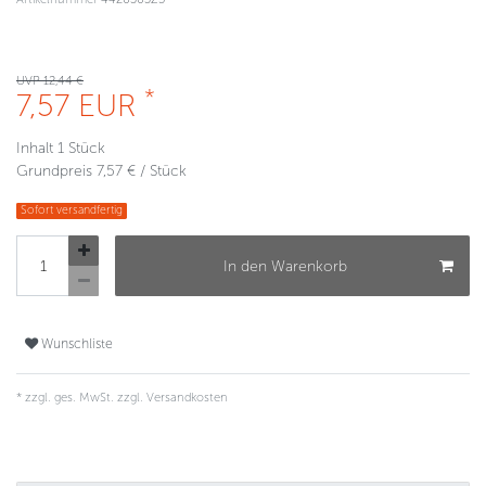
UVP 12,44 €
*
7,57 EUR
Inhalt
1
Stück
Grundpreis
7,57 € / Stück
Sofort versandfertig
In den Warenkorb
Wunschliste
* zzgl. ges. MwSt. zzgl.
Versandkosten