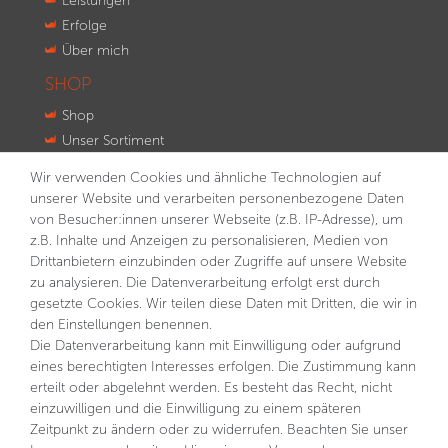
Leistungen
Erfolge
Über mich
SHOP
Shop
Unser Sortiment
Innovationen
Wir verwenden Cookies und ähnliche Technologien auf
Kontakt
unserer Website und verarbeiten personenbezogene Daten
von Besucher:innen unserer Webseite (z.B. IP-Adresse), um
NEWSLETTER
z.B. Inhalte und Anzeigen zu personalisieren, Medien von
VORNAME
NACHNAME
Drittanbietern einzubinden oder Zugriffe auf unsere Website
zu analysieren. Die Datenverarbeitung erfolgt erst durch
gesetzte Cookies. Wir teilen diese Daten mit Dritten, die wir in
E-MAIL **
den Einstellungen benennen.
Die Datenverarbeitung kann mit Einwilligung oder aufgrund
eines berechtigten Interesses erfolgen. Die Zustimmung kann
Hiermit bestätige ich, dass ich die
Daten­schutz­erklärung
gelesen habe. Meine Einwilligung kann ich jederzeit
erteilt oder abgelehnt werden. Es besteht das Recht, nicht
widerrufen.**
einzuwilligen und die Einwilligung zu einem späteren
Zeitpunkt zu ändern oder zu widerrufen. Beachten Sie unser
Abonnieren