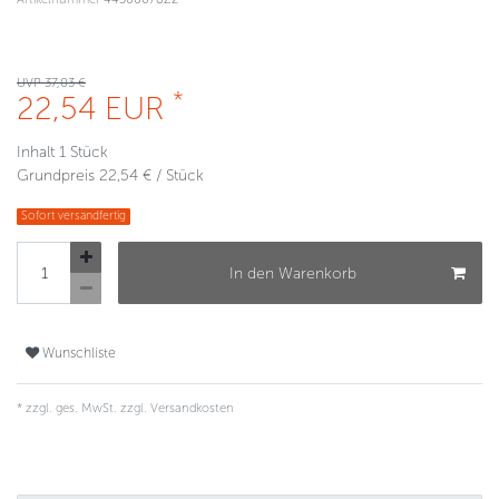
UVP 37,03 €
*
22,54 EUR
Inhalt
1
Stück
Grundpreis
22,54 € / Stück
Sofort versandfertig
In den Warenkorb
Wunschliste
* zzgl. ges. MwSt. zzgl.
Versandkosten