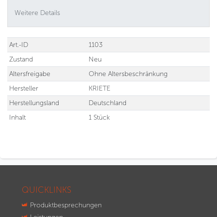
Weitere Details
Technisches
Wert
Art.-ID
1103
Merkmal
Zustand
Neu
Altersfreigabe
Ohne Altersbeschränkung
Hersteller
KRIETE
Herstellungsland
Deutschland
Inhalt
1 Stück
QUICKLINKS
Produktbesprechungen