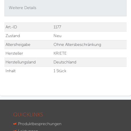
Weitere Details
Technisches
Wert
Art.-ID
1177
Merkmal
Zustand
Neu
Altersfreigabe
Ohne Altersbeschränkung
Hersteller
KRIETE
Herstellungsland
Deutschland
Inhalt
1 Stück
QUICKLINKS
Produktbesprechungen