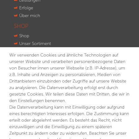
Leistungen
Erfolge
Über mich
SHOP
Shop
Unser Sortiment
Innovationen
Wir verwenden Cookies und ähnliche Technologien auf
Kontakt
unserer Website und verarbeiten personenbezogene Daten
von Besucher:innen unserer Webseite (z.B. IP-Adresse), um
NEWSLETTER
z.B. Inhalte und Anzeigen zu personalisieren, Medien von
VORNAME
NACHNAME
Drittanbietern einzubinden oder Zugriffe auf unsere Website
zu analysieren. Die Datenverarbeitung erfolgt erst durch
gesetzte Cookies. Wir teilen diese Daten mit Dritten, die wir in
E-MAIL **
den Einstellungen benennen.
Die Datenverarbeitung kann mit Einwilligung oder aufgrund
eines berechtigten Interesses erfolgen. Die Zustimmung kann
Hiermit bestätige ich, dass ich die
Daten­schutz­erklärung
gelesen habe. Meine Einwilligung kann ich jederzeit
erteilt oder abgelehnt werden. Es besteht das Recht, nicht
widerrufen.**
einzuwilligen und die Einwilligung zu einem späteren
Zeitpunkt zu ändern oder zu widerrufen. Beachten Sie unser
Abonnieren