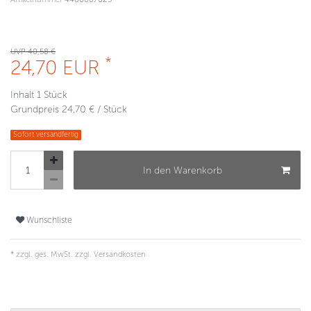
UVP 40,58 €
*
24,70 EUR
Inhalt
1
Stück
Grundpreis
24,70 € / Stück
Sofort versandfertig
In den Warenkorb
Wunschliste
* zzgl. ges. MwSt. zzgl.
Versandkosten