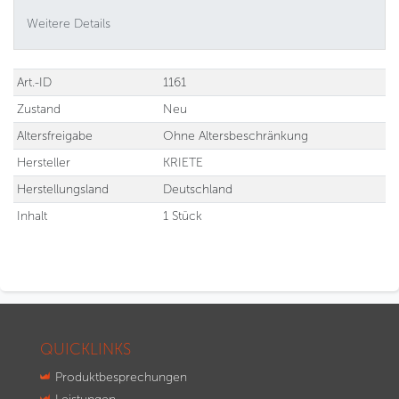
Weitere Details
Technisches
Wert
Art.-ID
1161
Merkmal
Zustand
Neu
Altersfreigabe
Ohne Altersbeschränkung
Hersteller
KRIETE
Herstellungsland
Deutschland
Inhalt
1 Stück
QUICKLINKS
Produktbesprechungen