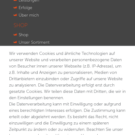
Leistungen
Erfolge
Über mich
SHOP
Shop
Unser Sortiment
Innovationen
Wir verwenden Cookies und ähnliche Technologien auf
Kontakt
unserer Website und verarbeiten personenbezogene Daten
von Besucher:innen unserer Webseite (z.B. IP-Adresse), um
NEWSLETTER
z.B. Inhalte und Anzeigen zu personalisieren, Medien von
VORNAME
NACHNAME
Drittanbietern einzubinden oder Zugriffe auf unsere Website
zu analysieren. Die Datenverarbeitung erfolgt erst durch
gesetzte Cookies. Wir teilen diese Daten mit Dritten, die wir in
E-MAIL **
den Einstellungen benennen.
Die Datenverarbeitung kann mit Einwilligung oder aufgrund
eines berechtigten Interesses erfolgen. Die Zustimmung kann
Hiermit bestätige ich, dass ich die
Daten­schutz­erklärung
gelesen habe. Meine Einwilligung kann ich jederzeit
erteilt oder abgelehnt werden. Es besteht das Recht, nicht
widerrufen.**
einzuwilligen und die Einwilligung zu einem späteren
Zeitpunkt zu ändern oder zu widerrufen. Beachten Sie unser
Abonnieren