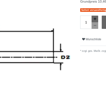
Grundpreis
10,46
Sofort versandferti
Wunschliste
* zzgl. ges. MwSt. zzgl