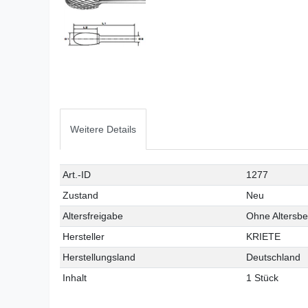
Weitere Details
Technisches
Wert
Art.-ID
1277
Merkmal
Zustand
Neu
Altersfreigabe
Ohne Altersb
Hersteller
KRIETE
Herstellungsland
Deutschland
Inhalt
1 Stück