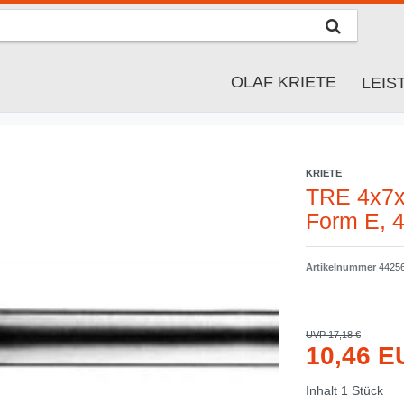
OLAF KRIETE
LEI
KRIETE
TRE 4x7x
Form E, 
Artikelnummer
4425
UVP 17,18 €
10,46 
Inhalt
1
Stück