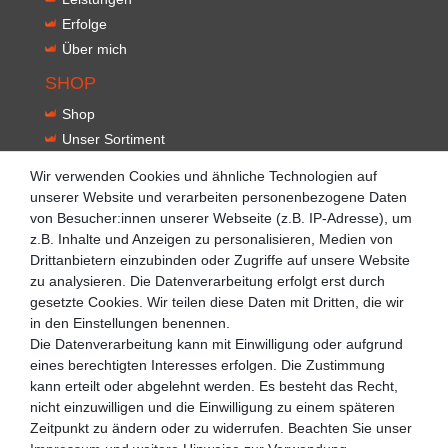
Erfolge
Über mich
SHOP
Shop
Unser Sortiment
Innovationen
Wir verwenden Cookies und ähnliche Technologien auf
Kontakt
unserer Website und verarbeiten personenbezogene Daten
von Besucher:innen unserer Webseite (z.B. IP-Adresse), um
NEWSLETTER
z.B. Inhalte und Anzeigen zu personalisieren, Medien von
VORNAME
NACHNAME
Drittanbietern einzubinden oder Zugriffe auf unsere Website
zu analysieren. Die Datenverarbeitung erfolgt erst durch
gesetzte Cookies. Wir teilen diese Daten mit Dritten, die wir
E-MAIL **
in den Einstellungen benennen.
Die Datenverarbeitung kann mit Einwilligung oder aufgrund
eines berechtigten Interesses erfolgen. Die Zustimmung
Hiermit bestätige ich, dass ich die
Daten­schutz­erklärung
gelesen habe. Meine Einwilligung kann ich jederzeit
kann erteilt oder abgelehnt werden. Es besteht das Recht,
widerrufen.**
nicht einzuwilligen und die Einwilligung zu einem späteren
Zeitpunkt zu ändern oder zu widerrufen. Beachten Sie unser
Abonnieren