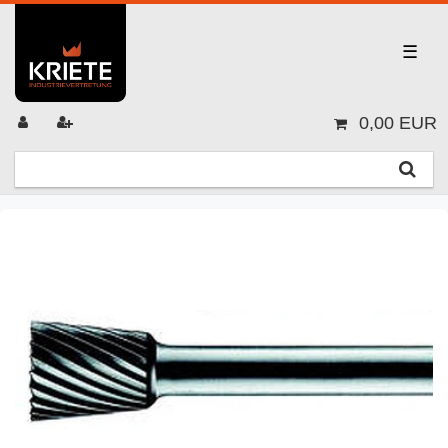
☰
0,00 EUR