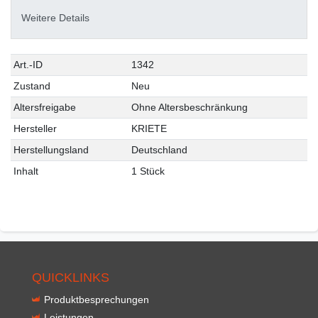
Weitere Details
Technisches
Wert
Art.-ID
1342
Merkmal
Zustand
Neu
Altersfreigabe
Ohne Altersbeschränkung
Hersteller
KRIETE
Herstellungsland
Deutschland
Inhalt
1 Stück
QUICKLINKS
Produktbesprechungen
Leistungen