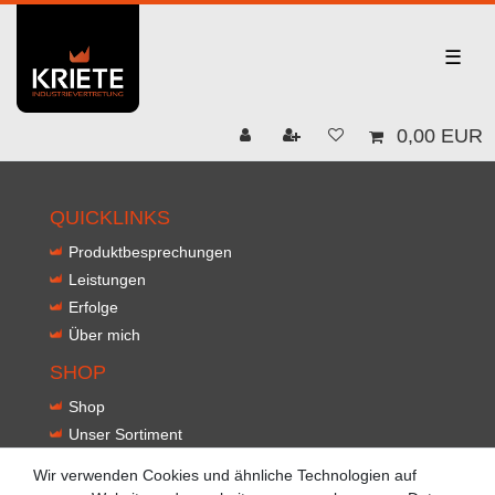
☰
0,00 EUR
QUICKLINKS
Produktbesprechungen
Leistungen
Erfolge
Über mich
SHOP
Shop
Unser Sortiment
Innovationen
Wir verwenden Cookies und ähnliche Technologien auf
Kontakt